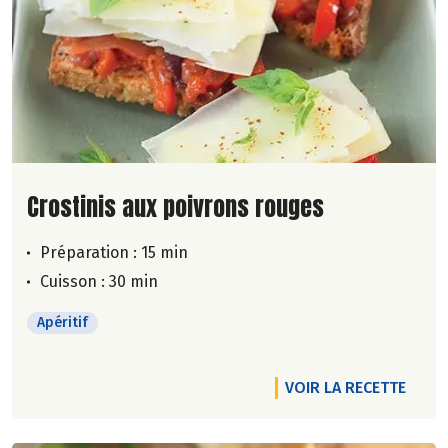
Lire la suite de la recette
Crostinis aux poivrons rouges
Préparation : 15 min
Cuisson : 30 min
Apéritif
VOIR LA RECETTE