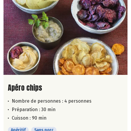
Lire la suite de la recette
Apéro chips
Nombre de personnes :
4 personnes
Préparation : 30 min
Cuisson : 90 min
Apéritif
Sans porc