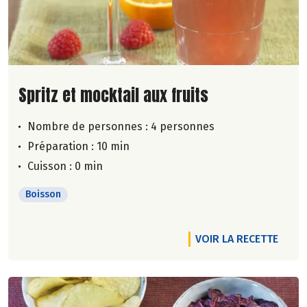
Lire la suite de la recette
Spritz et mocktail aux fruits
Nombre de personnes :
4 personnes
Préparation : 10 min
Cuisson : 0 min
Boisson
VOIR LA RECETTE