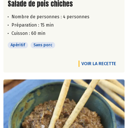
Lire la suite de la recette
Salade de pois chiches
Nombre de personnes :
4 personnes
Préparation : 15 min
Cuisson : 60 min
Apéritif
Sans porc
VOIR LA RECETTE