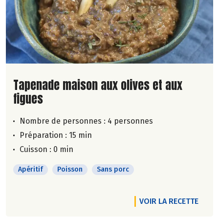
Lire la suite de la recette
Tapenade maison aux olives et aux
figues
Nombre de personnes :
4 personnes
Préparation : 15 min
Cuisson : 0 min
Apéritif
Poisson
Sans porc
VOIR LA RECETTE