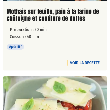
Lire la suite de la recette
Mothais sur feuille, pain à la farine de
châtaigne et confiture de dattes
Préparation : 30 min
Cuisson : 40 min
Apéritif
VOIR LA RECETTE