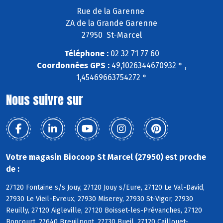
Rue de la Garenne
ZA de la Grande Garenne
27950 St-Marcel
Téléphone :
02 32 71 77 60
Coordonnées GPS :
49,1026344670932 ° ,
1,45469663754272 °
Nous suivre sur
Votre magasin Biocoop St Marcel (27950) est proche
de :
27120 Fontaine s/s Jouy, 27120 Jouy s/Eure, 27120 Le Val-David,
27930 Le Vieil-Evreux, 27930 Miserey, 27930 St-Vigor, 27930
Reuilly, 27120 Aigleville, 27120 Boisset-les-Prévanches, 27120
Boncourt, 27640 Breuilpont, 27730 Bueil, 27120 Caillouet-