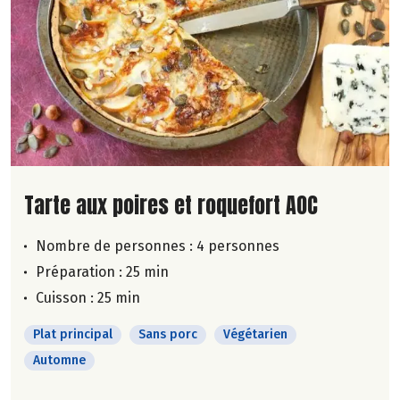
Lire la suite de la recette
Tarte aux poires et roquefort AOC
Nombre de personnes :
4 personnes
Préparation : 25 min
Cuisson : 25 min
Plat principal
Sans porc
Végétarien
Automne