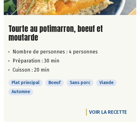
Lire la suite de la recette
Tourte au potimarron, boeuf et
moutarde
Nombre de personnes :
4 personnes
Préparation : 30 min
Cuisson : 20 min
Plat principal
Boeuf
Sans porc
Viande
Automne
VOIR LA RECETTE