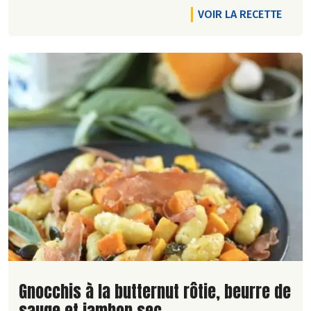
VOIR LA RECETTE
Lire la suite de la recette
Gnocchis à la butternut rôtie, beurre de
sauge et jambon sec