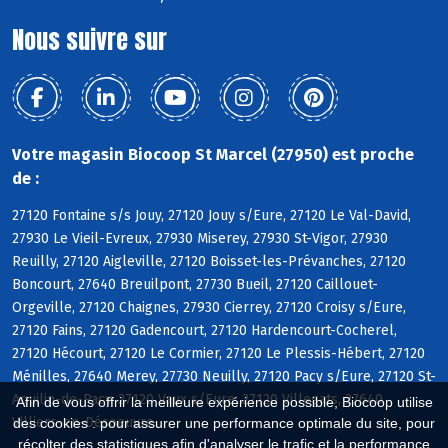
Nous suivre sur
Votre magasin Biocoop St Marcel (27950) est proche
de :
27120 Fontaine s/s Jouy, 27120 Jouy s/Eure, 27120 Le Val-David,
27930 Le Vieil-Evreux, 27930 Miserey, 27930 St-Vigor, 27930
Reuilly, 27120 Aigleville, 27120 Boisset-les-Prévanches, 27120
Boncourt, 27640 Breuilpont, 27730 Bueil, 27120 Caillouet-
Orgeville, 27120 Chaignes, 27930 Cierrey, 27120 Croisy s/Eure,
27120 Fains, 27120 Gadencourt, 27120 Hardencourt-Cocherel,
27120 Hécourt, 27120 Le Cormier, 27120 Le Plessis-Hébert, 27120
Ménilles, 27640 Merey, 27730 Neuilly, 27120 Pacy s/Eure, 27120 St-
Aquilin-de-Pacy, 27120 Vaux s/Eure, 27120 Villegats, 27640
Afin de vous offrir la meilleure expérience possible, Biocoop utilise
Villiers-en-Désoeuvre
des cookies : pour assurer une performance optimale du site, pour
récolter des statistiques afin d'analyser le trafic et la performance