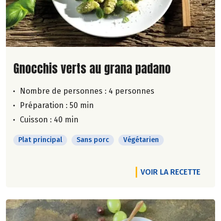
Lire la suite de la recette
Gnocchis verts au grana padano
Nombre de personnes :
4 personnes
Préparation : 50 min
Cuisson : 40 min
Plat principal
Sans porc
Végétarien
VOIR LA RECETTE