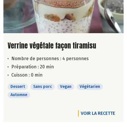
Lire la suite de la recette
Verrine végétale façon tiramisu
Nombre de personnes :
4 personnes
Préparation : 20 min
Cuisson : 0 min
Dessert
Sans porc
Vegan
Végétarien
Automne
VOIR LA RECETTE