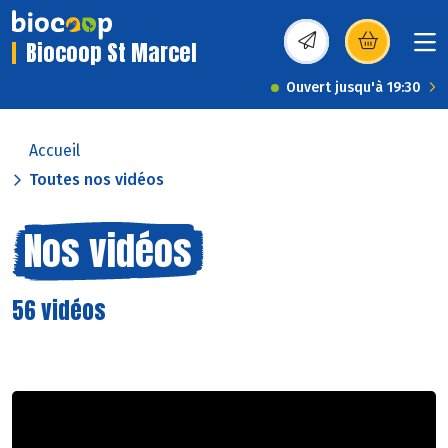
Biocoop St Marcel
(s’ouvre dans une nou
Ouvert jusqu'à 19:30
Accueil
Toutes nos vidéos
Nos vidéos
56 vidéos