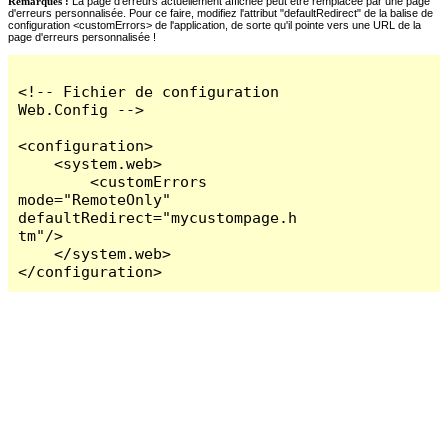
Remarques :
La page d'erreurs actuellement affichée peut être remplacée par une page
d'erreurs personnalisée. Pour ce faire, modifiez l'attribut "defaultRedirect" de la balise de
configuration <customErrors> de l'application, de sorte qu'il pointe vers une URL de la
page d'erreurs personnalisée !
<!-- Fichier de configuration 
Web.Config -->

<configuration>

    <system.web>

        <customErrors 
mode="RemoteOnly" 
defaultRedirect="mycustompage.h
tm"/>

    </system.web>

</configuration>