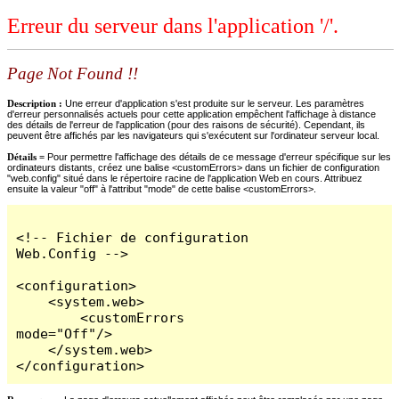
Erreur du serveur dans l'application '/'.
Page Not Found !!
Description :
Une erreur d'application s'est produite sur le serveur. Les paramètres
d'erreur personnalisés actuels pour cette application empêchent l'affichage à distance
des détails de l'erreur de l'application (pour des raisons de sécurité). Cependant, ils
peuvent être affichés par les navigateurs qui s'exécutent sur l'ordinateur serveur local.
Détails =
Pour permettre l'affichage des détails de ce message d'erreur spécifique sur les
ordinateurs distants, créez une balise <customErrors> dans un fichier de configuration
"web.config" situé dans le répertoire racine de l'application Web en cours. Attribuez
ensuite la valeur "off" à l'attribut "mode" de cette balise <customErrors>.
<!-- Fichier de configuration 
Web.Config -->

<configuration>

    <system.web>

        <customErrors 
mode="Off"/>

    </system.web>

</configuration>