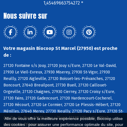
1,45469663754272 °
Nous suivre sur
Votre magasin Biocoop St Marcel (27950) est proche
de :
27120 Fontaine s/s Jouy, 27120 Jouy s/Eure, 27120 Le Val-David,
27930 Le Vieil-Evreux, 27930 Miserey, 27930 St-Vigor, 27930
Reuilly, 27120 Aigleville, 27120 Boisset-les-Prévanches, 27120
Boncourt, 27640 Breuilpont, 27730 Bueil, 27120 Caillouet-
Orgeville, 27120 Chaignes, 27930 Cierrey, 27120 Croisy s/Eure,
27120 Fains, 27120 Gadencourt, 27120 Hardencourt-Cocherel,
27120 Hécourt, 27120 Le Cormier, 27120 Le Plessis-Hébert, 27120
Ménilles, 27640 Merey, 27730 Neuilly, 27120 Pacy s/Eure, 27120 St-
Aquilin-de-Pacy, 27120 Vaux s/Eure, 27120 Villegats, 27640
Afin de vous offrir la meilleure expérience possible, Biocoop utilise
Villiers-en-Désoeuvre
des cookies : pour assurer une performance optimale du site, pour