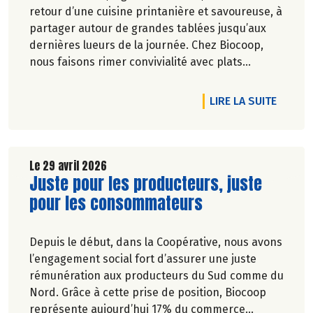
retour d’une cuisine printanière et savoureuse, à
partager autour de grandes tablées jusqu’aux
dernières lueurs de la journée. Chez Biocoop,
nous faisons rimer convivialité avec plats
équilibrés. Alors pour composer vos plats de
saison nous vous avons concocté une petite
DE L'A
LIRE LA SUITE
sélection printanière jusqu’à -20% du 30/04 au
27/05/2026. Sortez les nappes fleuries, on
s’occupe du goût !
Le 29 avril 2026
Lire la suite de l'article
Juste pour les producteurs, juste
pour les consommateurs
Depuis le début, dans la Coopérative, nous avons
l’engagement social fort d’assurer une juste
rémunération aux producteurs du Sud comme du
Nord. Grâce à cette prise de position, Biocoop
représente aujourd’hui 17% du commerce