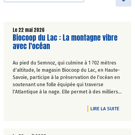
Le 22 mai 2026
Lire la suite de l'article
Biocoop du Lac : La montagne vibre
avec l'océan
Au pied du Semnoz, qui culmine à 1 702 mètres
d'altitude, le magasin Biocoop du Lac, en Haute-
Savoie, participe à la préservation de l'océan en
soutenant une folle équipée qui traverse
l'Atlantique à la nage. Elle permet à des milliers
d'enfants, partout en France, de mieux connaître
la vie marine et d'apprendre à la respecter.
DE L'A
LIRE LA SUITE
Marie-Pierre Chavel.