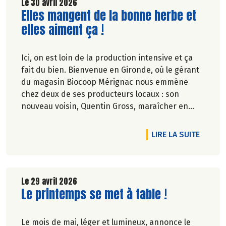
Le 30 avril 2026
Lire la suite de l'article
Elles mangent de la bonne herbe et
elles aiment ça !
Ici, on est loin de la production intensive et ça
fait du bien. Bienvenue en Gironde, où le gérant
du magasin Biocoop Mérignac nous emmène
chez deux de ses producteurs locaux : son
nouveau voisin, Quentin Gross, maraîcher en
ville, et l'incontournable ferme familiale des
Jarouilles en polyculture-élevage, près de
DE L'A
LIRE LA SUITE
Libourne, où Uppercut le bouc nous accueille.
Deux modèles d'agriculture paysanne bien
campés dans leur terre. Allez, go !
Le 29 avril 2026
Lire la suite de l'article
Le printemps se met à table !
Pascale Solana.
Le mois de mai, léger et lumineux, annonce le