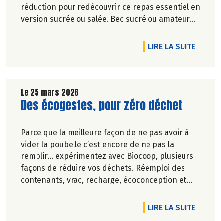
réduction pour redécouvrir ce repas essentiel en
version sucrée ou salée. Bec sucré ou amateur
de petit déjeuner salé plus complet, nous
répondons à toutes les envies et tous les modes
DE L'A
LIRE LA SUITE
de vie. Du choix, du goût, de la qualité… pour
commencer la journée, pas de compromis sur le
plaisir !
Le 25 mars 2026
Lire la suite de l'article
Des écogestes, pour zéro déchet
Parce que la meilleure façon de ne pas avoir à
vider la poubelle c’est encore de ne pas la
remplir… expérimentez avec Biocoop, plusieurs
façons de réduire vos déchets. Réemploi des
contenants, vrac, recharge, écoconception et
réduction des emballages… Biocoop est sur tous
les fronts pour réduire vos poubelles !
DE L'A
LIRE LA SUITE
En avril, plein phare sur 4 produits qui ont dit