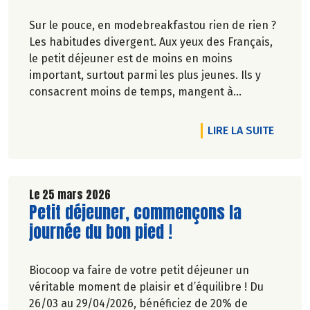
Sur le pouce, en modebreakfastou rien de rien ?
Les habitudes divergent. Aux yeux des Français,
le petit déjeuner est de moins en moins
important, surtout parmi les plus jeunes. Ils y
consacrent moins de temps, mangent à
l'extérieur ou pas du tout.
DE L'A
LIRE LA SUITE
Véronique Bourfe-Rivière.
Le 25 mars 2026
Lire la suite de l'article
Petit déjeuner, commençons la
journée du bon pied !
Biocoop va faire de votre petit déjeuner un
véritable moment de plaisir et d’équilibre ! Du
26/03 au 29/04/2026, bénéficiez de 20% de