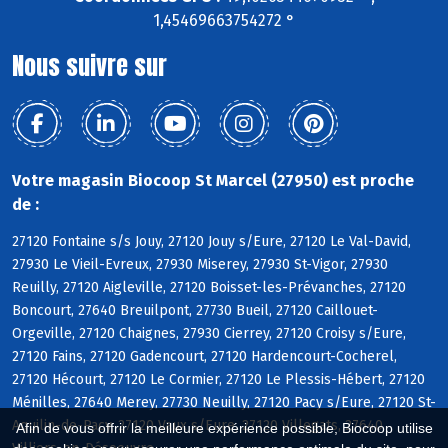
1,45469663754272 °
Nous suivre sur
Votre magasin Biocoop St Marcel (27950) est proche
de :
27120 Fontaine s/s Jouy, 27120 Jouy s/Eure, 27120 Le Val-David,
27930 Le Vieil-Evreux, 27930 Miserey, 27930 St-Vigor, 27930
Reuilly, 27120 Aigleville, 27120 Boisset-les-Prévanches, 27120
Boncourt, 27640 Breuilpont, 27730 Bueil, 27120 Caillouet-
Orgeville, 27120 Chaignes, 27930 Cierrey, 27120 Croisy s/Eure,
27120 Fains, 27120 Gadencourt, 27120 Hardencourt-Cocherel,
27120 Hécourt, 27120 Le Cormier, 27120 Le Plessis-Hébert, 27120
Ménilles, 27640 Merey, 27730 Neuilly, 27120 Pacy s/Eure, 27120 St-
Aquilin-de-Pacy, 27120 Vaux s/Eure, 27120 Villegats, 27640
Afin de vous offrir la meilleure expérience possible, Biocoop utilise