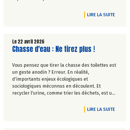
équitable en France et 68.8% des produits à
marque Biocoop sont labellisés CE.
DE L'A
LIRE LA SUITE
Le 22 avril 2026
Lire la suite de l'article
Chasse d'eau : Ne tirez plus !
Vous pensez que tirer la chasse des toilettes est
un geste anodin ? Erreur. En réalité,
d'importants enjeux écologiques et
sociologiques méconnus en découlent. Et
recycler l'urine, comme trier les déchets, est une
idée qui fait son chemin. Oups, ne tournez pas la
page, on vous explique le besoin.
DE L'AR
LIRE LA SUITE
Pascale Solana.