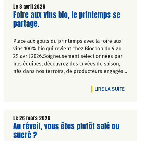
Le 8 avril 2026
Lire la suite de l'article
Foire aux vins bio, le printemps se
partage.
Place aux goûts du printemps avec la foire aux
vins 100% bio qui revient chez Biocoop du 9 au
29 avril 2026.Soigneusement sélectionnées par
nos équipes, découvrez des cuvées de saison,
nés dans nos terroirs, de producteurs engagés
et toujours dans le respect de l’environnement.
DE L'A
LIRE LA SUITE
Le 26 mars 2026
Lire la suite de l'article
Au réveil, vous êtes plutôt salé ou
sucré ?