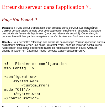
Erreur du serveur dans l'application '/'.
Page Not Found !!
Description :
Une erreur d'application s'est produite sur le serveur. Les paramètres
d'erreur personnalisés actuels pour cette application empêchent l'affichage à distance
des détails de l'erreur de l'application (pour des raisons de sécurité). Cependant, ils
peuvent être affichés par les navigateurs qui s'exécutent sur l'ordinateur serveur local.
Détails =
Pour permettre l'affichage des détails de ce message d'erreur spécifique sur les
ordinateurs distants, créez une balise <customErrors> dans un fichier de configuration
"web.config" situé dans le répertoire racine de l'application Web en cours. Attribuez
ensuite la valeur "off" à l'attribut "mode" de cette balise <customErrors>.
<!-- Fichier de configuration 
Web.Config -->

<configuration>

    <system.web>

        <customErrors 
mode="Off"/>

    </system.web>

</configuration>