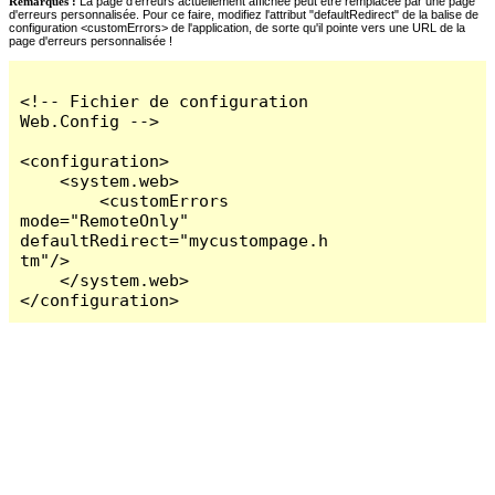
Remarques :
La page d'erreurs actuellement affichée peut être remplacée par une page
d'erreurs personnalisée. Pour ce faire, modifiez l'attribut "defaultRedirect" de la balise de
configuration <customErrors> de l'application, de sorte qu'il pointe vers une URL de la
page d'erreurs personnalisée !
<!-- Fichier de configuration 
Web.Config -->

<configuration>

    <system.web>

        <customErrors 
mode="RemoteOnly" 
defaultRedirect="mycustompage.h
tm"/>

    </system.web>

</configuration>