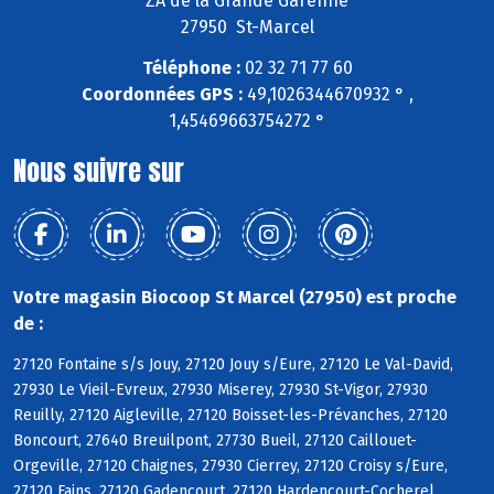
ZA de la Grande Garenne
27950 St-Marcel
Téléphone :
02 32 71 77 60
Coordonnées GPS :
49,1026344670932 ° ,
1,45469663754272 °
Nous suivre sur
Votre magasin Biocoop St Marcel (27950) est proche
de :
27120 Fontaine s/s Jouy, 27120 Jouy s/Eure, 27120 Le Val-David,
27930 Le Vieil-Evreux, 27930 Miserey, 27930 St-Vigor, 27930
Reuilly, 27120 Aigleville, 27120 Boisset-les-Prévanches, 27120
Boncourt, 27640 Breuilpont, 27730 Bueil, 27120 Caillouet-
Orgeville, 27120 Chaignes, 27930 Cierrey, 27120 Croisy s/Eure,
27120 Fains, 27120 Gadencourt, 27120 Hardencourt-Cocherel,