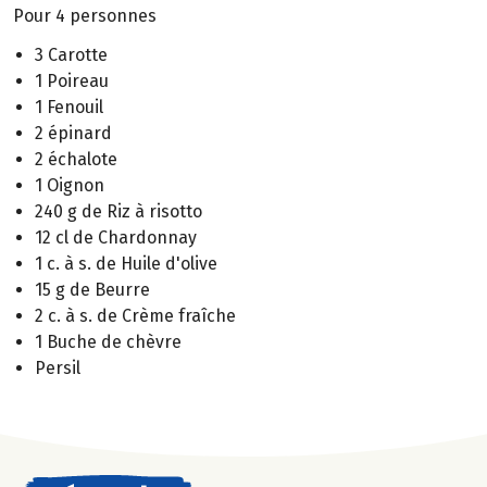
Pour 4 personnes
3 Carotte
1 Poireau
1 Fenouil
2 épinard
2 échalote
1 Oignon
240 g de Riz à risotto
12 cl de Chardonnay
1 c. à s. de Huile d'olive
15 g de Beurre
2 c. à s. de Crème fraîche
1 Buche de chèvre
Persil