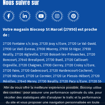
Nous suivre sur
Votre magasin Biocoop St Marcel (27950) est proche
de :
27120 Fontaine s/s Jouy, 27120 Jouy s/Eure, 27120 Le Val-David,
27930 Le Vieil-Evreux, 27930 Miserey, 27930 St-Vigor, 27930
Reuilly, 27120 Aigleville, 27120 Boisset-les-Prévanches, 27120
Boncourt, 27640 Breuilpont, 27730 Bueil, 27120 Caillouet-
Orgeville, 27120 Chaignes, 27930 Cierrey, 27120 Croisy s/Eure,
27120 Fains, 27120 Gadencourt, 27120 Hardencourt-Cocherel,
27120 Hécourt, 27120 Le Cormier, 27120 Le Plessis-Hébert, 27120
Ménilles, 27640 Merey, 27730 Neuilly, 27120 Pacy s/Eure, 27120 St-
Aquilin-de-Pacy, 27120 Vaux s/Eure, 27120 Villegats, 27640
Afin de vous offrir la meilleure expérience possible, Biocoop utilise
Villiers-en-Désoeuvre
des cookies : pour assurer une performance optimale du site, pour
récolter des statistiques afin d'analyser le trafic et la performance
du site et vous proposer une navigation personnalisée en toute