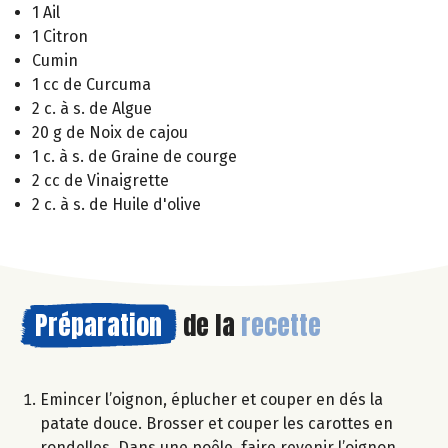
1 Ail
1 Citron
Cumin
1 cc de Curcuma
2 c. à s. de Algue
20 g de Noix de cajou
1 c. à s. de Graine de courge
2 cc de Vinaigrette
2 c. à s. de Huile d'olive
Préparation
de la
recette
Emincer l’oignon, éplucher et couper en dés la
patate douce. Brosser et couper les carottes en
rondelles. Dans une poêle, faire revenir l’oignon