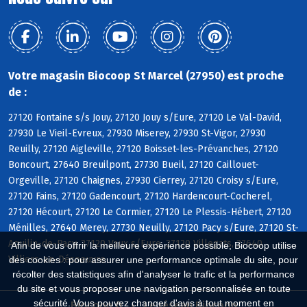
Votre magasin Biocoop St Marcel (27950) est proche
de :
27120 Fontaine s/s Jouy, 27120 Jouy s/Eure, 27120 Le Val-David,
27930 Le Vieil-Evreux, 27930 Miserey, 27930 St-Vigor, 27930
Reuilly, 27120 Aigleville, 27120 Boisset-les-Prévanches, 27120
Boncourt, 27640 Breuilpont, 27730 Bueil, 27120 Caillouet-
Orgeville, 27120 Chaignes, 27930 Cierrey, 27120 Croisy s/Eure,
27120 Fains, 27120 Gadencourt, 27120 Hardencourt-Cocherel,
27120 Hécourt, 27120 Le Cormier, 27120 Le Plessis-Hébert, 27120
Ménilles, 27640 Merey, 27730 Neuilly, 27120 Pacy s/Eure, 27120 St-
Aquilin-de-Pacy, 27120 Vaux s/Eure, 27120 Villegats, 27640
Afin de vous offrir la meilleure expérience possible, Biocoop utilise
Villiers-en-Désoeuvre
des cookies : pour assurer une performance optimale du site, pour
récolter des statistiques afin d'analyser le trafic et la performance
du site et vous proposer une navigation personnalisée en toute
sécurité. Vous pouvez changer d'avis à tout moment en
Biocoop.fr
Le réseau Biocoop