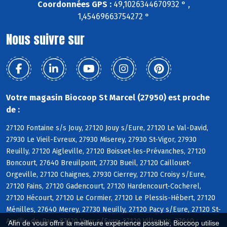
Coordonnées GPS :
49,1026344670932 ° ,
1,45469663754272 °
Nous suivre sur
Votre magasin Biocoop St Marcel (27950) est proche
de :
27120 Fontaine s/s Jouy, 27120 Jouy s/Eure, 27120 Le Val-David,
27930 Le Vieil-Evreux, 27930 Miserey, 27930 St-Vigor, 27930
Reuilly, 27120 Aigleville, 27120 Boisset-les-Prévanches, 27120
Boncourt, 27640 Breuilpont, 27730 Bueil, 27120 Caillouet-
Orgeville, 27120 Chaignes, 27930 Cierrey, 27120 Croisy s/Eure,
27120 Fains, 27120 Gadencourt, 27120 Hardencourt-Cocherel,
27120 Hécourt, 27120 Le Cormier, 27120 Le Plessis-Hébert, 27120
Ménilles, 27640 Merey, 27730 Neuilly, 27120 Pacy s/Eure, 27120 St-
Aquilin-de-Pacy, 27120 Vaux s/Eure, 27120 Villegats, 27640
Afin de vous offrir la meilleure expérience possible, Biocoop utilise