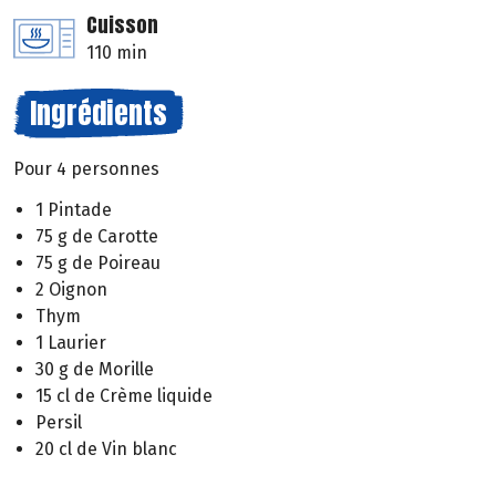
Cuisson
110 min
Ingrédients
Pour 4 personnes
1 Pintade
75 g de Carotte
75 g de Poireau
2 Oignon
Thym
1 Laurier
30 g de Morille
15 cl de Crème liquide
Persil
20 cl de Vin blanc