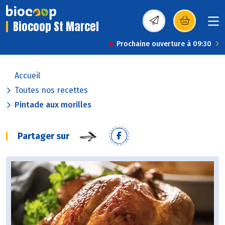
Biocoop St Marcel
(s’ouvre dans une nou
Prochaine ouverture à 09:30
Accueil
Toutes nos recettes
Pintade aux morilles
Partager sur