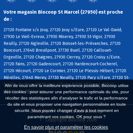
Votre magasin Biocoop St Marcel (27950) est proche
de :
27120 Fontaine s/s Jouy, 27120 Jouy s/Eure, 27120 Le Val-David,
27930 Le Vieil-Evreux, 27930 Miserey, 27930 St-Vigor, 27930
Reuilly, 27120 Aigleville, 27120 Boisset-les-Prévanches, 27120
Boncourt, 27640 Breuilpont, 27730 Bueil, 27120 Caillouet-
Orgeville, 27120 Chaignes, 27930 Cierrey, 27120 Croisy s/Eure,
27120 Fains, 27120 Gadencourt, 27120 Hardencourt-Cocherel,
27120 Hécourt, 27120 Le Cormier, 27120 Le Plessis-Hébert, 27120
Ménilles, 27640 Merey, 27730 Neuilly, 27120 Pacy s/Eure, 27120 St-
Aquilin-de-Pacy, 27120 Vaux s/Eure, 27120 Villegats, 27640
Afin de vous offrir la meilleure expérience possible, Biocoop utilise
Villiers-en-Désoeuvre
des cookies : pour assurer une performance optimale du site, pour
récolter des statistiques afin d'analyser le trafic et la performance
du site et vous proposer une navigation personnalisée en toute
sécurité. Vous pouvez changer d'avis à tout moment en
Biocoop.fr
Le réseau Biocoop
paramétrant vos cookies. OK pour vous ?
Copyright Biocoop 2026
En savoir plus et paramétrer les cookies