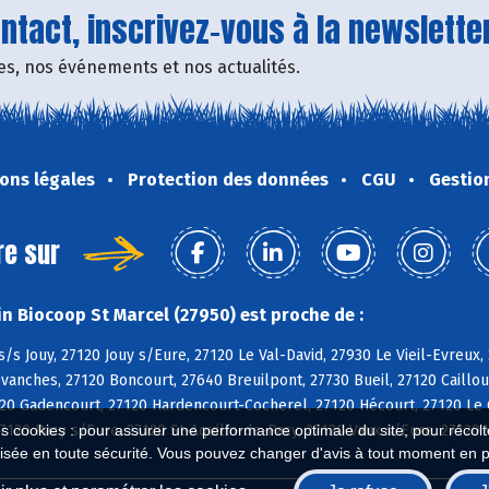
tact, inscrivez-vous à la newsletter
fres, nos événements et nos actualités.
ons légales
Protection des données
CGU
Gestio
re sur
n Biocoop St Marcel (27950) est proche de :
s/s Jouy, 27120 Jouy s/Eure, 27120 Le Val-David, 27930 Le Vieil-Evreux, 
vanches, 27120 Boncourt, 27640 Breuilpont, 27730 Bueil, 27120 Cailloue
120 Gadencourt, 27120 Hardencourt-Cocherel, 27120 Hécourt, 27120 Le 
27120 Pacy s/Eure, 27120 St-Aquilin-de-Pacy, 27120 Vaux s/Eure, 27120 
es cookies : pour assurer une performance optimale du site, pour récolter
isée en toute sécurité. Vous pouvez changer d'avis à tout moment en 