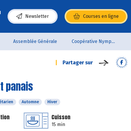
Newsletter
Courses en ligne
(s’ouvre dans une nouvelle fenêtre)
Assemblée Générale
Coopérative Nymphéa
Partager sur
t panais
étarien
Automne
Hiver
tion
Cuisson
15 min