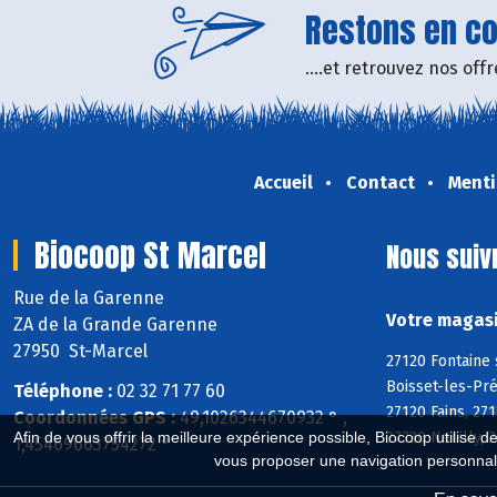
Restons en con
....et retrouvez nos of
Accueil
Contact
Menti
Biocoop St Marcel
Nous suiv
Rue de la Garenne
Votre magasi
ZA de la Grande Garenne
27950 St-Marcel
27120 Fontaine 
Boisset-les-Pré
Téléphone :
02 32 71 77 60
27120 Fains, 27
Coordonnées GPS :
49,1026344670932 ° ,
27730 Neuilly, 
Afin de vous offrir la meilleure expérience possible, Biocoop utilise d
1,45469663754272 °
vous proposer une navigation personnal