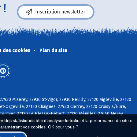
 !
Inscription newsletter
n des cookies
Plan du site
27930 Miserey, 27930 St-Vigor, 27930 Reuilly, 27120 Aigleville, 27120
t-Orgeville, 27120 Chaignes, 27930 Cierrey, 27120 Croisy s/Eure,
Cormier, 27120 Le Plessis-Hébert, 27120 Ménilles, 27640 Merey,
Villegats, 27640 Villiers-en-Désoeuvre
 des statistiques afin d'analyser le trafic et la performance du site et
paramétrant vos cookies. OK pour vous ?