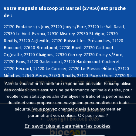
Votre magasin Biocoop St Marcel (27950) est proche
de :
27120 Fontaine s/s Jouy, 27120 Jouy s/Eure, 27120 Le Val-David,
27930 Le Vieil-Evreux, 27930 Miserey, 27930 St-Vigor, 27930
Reuilly, 27120 Aigleville, 27120 Boisset-les-Prévanches, 27120
Boncourt, 27640 Breuilpont, 27730 Bueil, 27120 Caillouet-
Orgeville, 27120 Chaignes, 27930 Cierrey, 27120 Croisy s/Eure,
27120 Fains, 27120 Gadencourt, 27120 Hardencourt-Cocherel,
27120 Hécourt, 27120 Le Cormier, 27120 Le Plessis-Hébert, 27120
Ménilles, 27640 Merey, 27730 Neuilly, 27120 Pacy s/Eure, 27120 St-
Aquilin-de-Pacy, 27120 Vaux s/Eure, 27120 Villegats, 27640
Afin de vous offrir la meilleure expérience possible, Biocoop utilise
Villiers-en-Désoeuvre
des cookies : pour assurer une performance optimale du site, pour
récolter des statistiques afin d'analyser le trafic et la performance
du site et vous proposer une navigation personnalisée en toute
sécurité. Vous pouvez changer d'avis à tout moment en
Biocoop.fr
Le réseau Biocoop
paramétrant vos cookies. OK pour vous ?
Copyright Biocoop 2026
En savoir plus et paramétrer les cookies