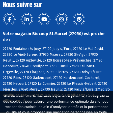
Nous suivre sur
Votre magasin Biocoop St Marcel (27950) est proche
de :
27120 Fontaine s/s Jouy, 27120 Jouy s/Eure, 27120 Le Val-David,
27930 Le Vieil-Evreux, 27930 Miserey, 27930 St-Vigor, 27930
Reuilly, 27120 Aigleville, 27120 Boisset-les-Prévanches, 27120
Boncourt, 27640 Breuilpont, 27730 Bueil, 27120 Caillouet-
Orgeville, 27120 Chaignes, 27930 Cierrey, 27120 Croisy s/Eure,
27120 Fains, 27120 Gadencourt, 27120 Hardencourt-Cocherel,
27120 Hécourt, 27120 Le Cormier, 27120 Le Plessis-Hébert, 27120
Ménilles, 27640 Merey, 27730 Neuilly, 27120 Pacy s/Eure, 27120 St-
Aquilin-de-Pacy, 27120 Vaux s/Eure, 27120 Villegats, 27640
Afin de vous offrir la meilleure expérience possible, Biocoop utilise
Villiers-en-Désoeuvre
des cookies : pour assurer une performance optimale du site, pour
récolter des statistiques afin d'analyser le trafic et la performance
du site et vous proposer une navigation personnalisée en toute