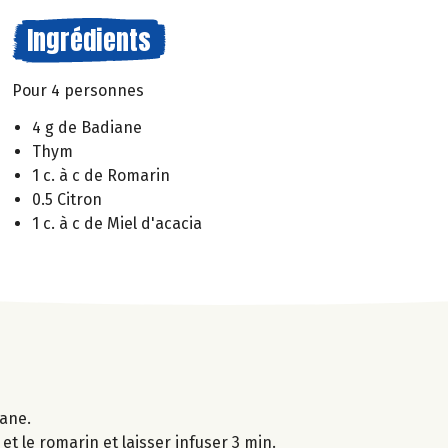
Ingrédients
Pour 4 personnes
4 g de Badiane
Thym
1 c. à c de Romarin
0.5 Citron
1 c. à c de Miel d'acacia
iane.
 et le romarin et laisser infuser 3 min.