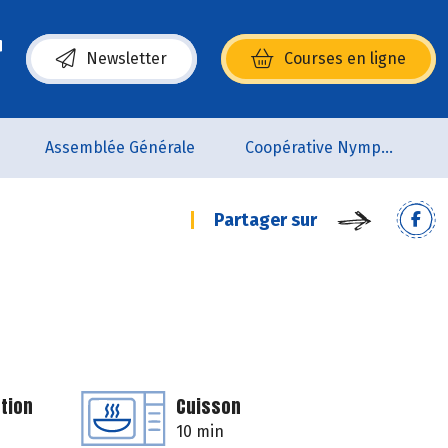
Newsletter
Courses en ligne
(s’ouvre dans une nouvelle fenêtre)
Assemblée Générale
Coopérative Nymphéa
Partager sur
tion
Cuisson
10 min