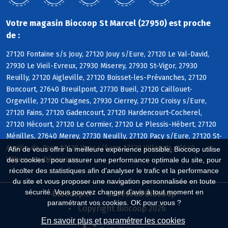
Votre magasin Biocoop St Marcel (27950) est proche
de :
27120 Fontaine s/s Jouy, 27120 Jouy s/Eure, 27120 Le Val-David,
27930 Le Vieil-Evreux, 27930 Miserey, 27930 St-Vigor, 27930
Reuilly, 27120 Aigleville, 27120 Boisset-les-Prévanches, 27120
Boncourt, 27640 Breuilpont, 27730 Bueil, 27120 Caillouet-
Orgeville, 27120 Chaignes, 27930 Cierrey, 27120 Croisy s/Eure,
27120 Fains, 27120 Gadencourt, 27120 Hardencourt-Cocherel,
27120 Hécourt, 27120 Le Cormier, 27120 Le Plessis-Hébert, 27120
Ménilles, 27640 Merey, 27730 Neuilly, 27120 Pacy s/Eure, 27120 St-
Aquilin-de-Pacy, 27120 Vaux s/Eure, 27120 Villegats, 27640
Afin de vous offrir la meilleure expérience possible, Biocoop utilise
Villiers-en-Désoeuvre
des cookies : pour assurer une performance optimale du site, pour
récolter des statistiques afin d'analyser le trafic et la performance
du site et vous proposer une navigation personnalisée en toute
sécurité. Vous pouvez changer d'avis à tout moment en
Biocoop.fr
Le réseau Biocoop
paramétrant vos cookies. OK pour vous ?
Copyright Biocoop 2026
En savoir plus et paramétrer les cookies