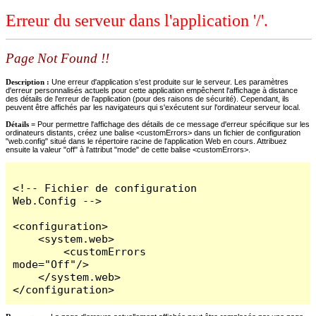
Erreur du serveur dans l'application '/'.
Page Not Found !!
Description :
Une erreur d'application s'est produite sur le serveur. Les paramètres
d'erreur personnalisés actuels pour cette application empêchent l'affichage à distance
des détails de l'erreur de l'application (pour des raisons de sécurité). Cependant, ils
peuvent être affichés par les navigateurs qui s'exécutent sur l'ordinateur serveur local.
Détails =
Pour permettre l'affichage des détails de ce message d'erreur spécifique sur les
ordinateurs distants, créez une balise <customErrors> dans un fichier de configuration
"web.config" situé dans le répertoire racine de l'application Web en cours. Attribuez
ensuite la valeur "off" à l'attribut "mode" de cette balise <customErrors>.
<!-- Fichier de configuration 
Web.Config -->

<configuration>

    <system.web>

        <customErrors 
mode="Off"/>

    </system.web>

</configuration>