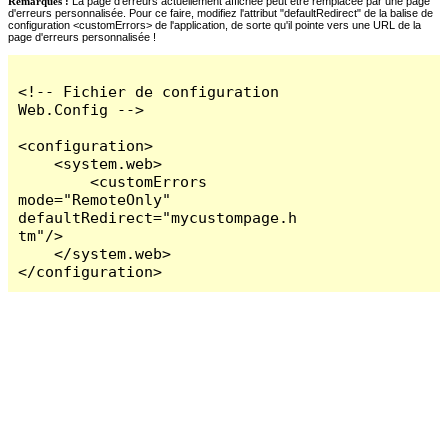
Remarques :
La page d'erreurs actuellement affichée peut être remplacée par une page
d'erreurs personnalisée. Pour ce faire, modifiez l'attribut "defaultRedirect" de la balise de
configuration <customErrors> de l'application, de sorte qu'il pointe vers une URL de la
page d'erreurs personnalisée !
<!-- Fichier de configuration 
Web.Config -->

<configuration>

    <system.web>

        <customErrors 
mode="RemoteOnly" 
defaultRedirect="mycustompage.h
tm"/>

    </system.web>

</configuration>