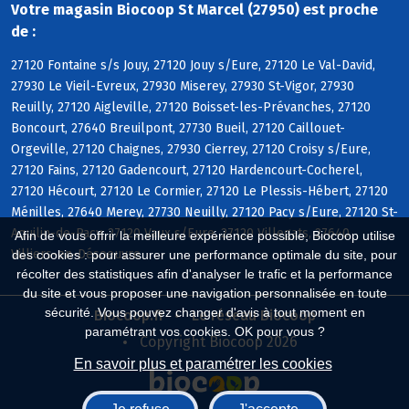
Votre magasin Biocoop St Marcel (27950) est proche
de :
27120 Fontaine s/s Jouy, 27120 Jouy s/Eure, 27120 Le Val-David,
27930 Le Vieil-Evreux, 27930 Miserey, 27930 St-Vigor, 27930
Reuilly, 27120 Aigleville, 27120 Boisset-les-Prévanches, 27120
Boncourt, 27640 Breuilpont, 27730 Bueil, 27120 Caillouet-
Orgeville, 27120 Chaignes, 27930 Cierrey, 27120 Croisy s/Eure,
27120 Fains, 27120 Gadencourt, 27120 Hardencourt-Cocherel,
27120 Hécourt, 27120 Le Cormier, 27120 Le Plessis-Hébert, 27120
Ménilles, 27640 Merey, 27730 Neuilly, 27120 Pacy s/Eure, 27120 St-
Aquilin-de-Pacy, 27120 Vaux s/Eure, 27120 Villegats, 27640
Afin de vous offrir la meilleure expérience possible, Biocoop utilise
Villiers-en-Désoeuvre
des cookies : pour assurer une performance optimale du site, pour
récolter des statistiques afin d'analyser le trafic et la performance
du site et vous proposer une navigation personnalisée en toute
sécurité. Vous pouvez changer d'avis à tout moment en
Biocoop.fr
Le réseau Biocoop
paramétrant vos cookies. OK pour vous ?
Copyright Biocoop 2026
En savoir plus et paramétrer les cookies