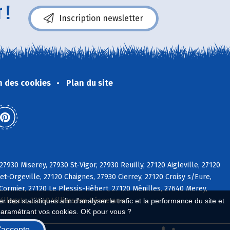
 !
Inscription newsletter
n des cookies
Plan du site
27930 Miserey, 27930 St-Vigor, 27930 Reuilly, 27120 Aigleville, 27120
t-Orgeville, 27120 Chaignes, 27930 Cierrey, 27120 Croisy s/Eure,
Cormier, 27120 Le Plessis-Hébert, 27120 Ménilles, 27640 Merey,
Villegats, 27640 Villiers-en-Désoeuvre
 des statistiques afin d'analyser le trafic et la performance du site et
paramétrant vos cookies. OK pour vous ?
'accepte