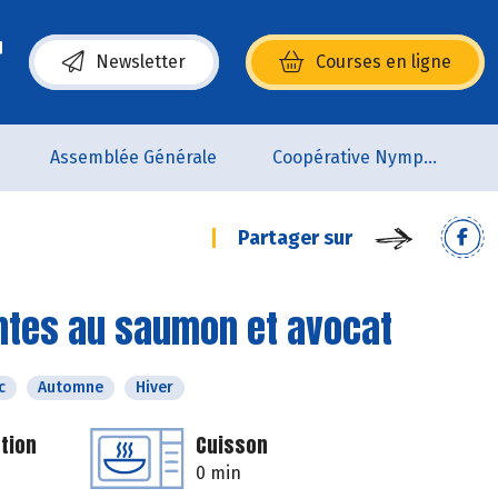
Newsletter
Courses en ligne
(s’ouvre dans une nouvelle fenêtre)
Assemblée Générale
Coopérative Nymphéa
Partager sur
uantes au saumon et avocat
c
Automne
Hiver
tion
Cuisson
0 min