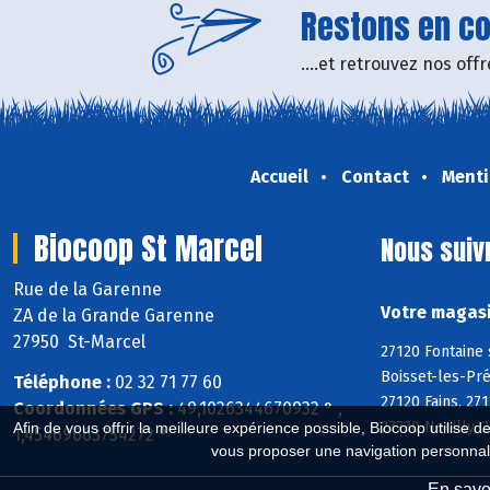
Restons en con
....et retrouvez nos of
Accueil
Contact
Menti
Biocoop St Marcel
Nous suiv
Rue de la Garenne
Votre magasi
ZA de la Grande Garenne
27950 St-Marcel
27120 Fontaine 
Boisset-les-Pré
Téléphone :
02 32 71 77 60
27120 Fains, 27
Coordonnées GPS :
49,1026344670932 ° ,
27730 Neuilly, 
Afin de vous offrir la meilleure expérience possible, Biocoop utilise d
1,45469663754272 °
vous proposer une navigation personnal
En savoi