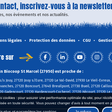
tact, inscrivez-vous à la newsletter
fres, nos événements et nos actualités.
ons légales
Protection des données
CGU
Gestio
re sur
n Biocoop St Marcel (27950) est proche de :
s/s Jouy, 27120 Jouy s/Eure, 27120 Le Val-David, 27930 Le Vieil-Evreux, 
vanches, 27120 Boncourt, 27640 Breuilpont, 27730 Bueil, 27120 Cailloue
120 Gadencourt, 27120 Hardencourt-Cocherel, 27120 Hécourt, 27120 Le 
27120 Pacy s/Eure, 27120 St-Aquilin-de-Pacy, 27120 Vaux s/Eure, 27120 
es cookies : pour assurer une performance optimale du site, pour récolter
isée en toute sécurité. Vous pouvez changer d'avis à tout moment en 
r plus et paramétrer les cookies
Je refuse
J