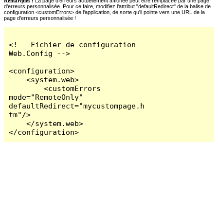
Remarques :
La page d'erreurs actuellement affichée peut être remplacée par une page
d'erreurs personnalisée. Pour ce faire, modifiez l'attribut "defaultRedirect" de la balise de
configuration <customErrors> de l'application, de sorte qu'il pointe vers une URL de la
page d'erreurs personnalisée !
<!-- Fichier de configuration 
Web.Config -->

<configuration>

    <system.web>

        <customErrors 
mode="RemoteOnly" 
defaultRedirect="mycustompage.h
tm"/>

    </system.web>

</configuration>