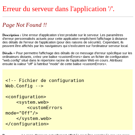
Erreur du serveur dans l'application '/'.
Page Not Found !!
Description :
Une erreur d'application s'est produite sur le serveur. Les paramètres
d'erreur personnalisés actuels pour cette application empêchent l'affichage à distance
des détails de l'erreur de l'application (pour des raisons de sécurité). Cependant, ils
peuvent être affichés par les navigateurs qui s'exécutent sur l'ordinateur serveur local.
Détails =
Pour permettre l'affichage des détails de ce message d'erreur spécifique sur les
ordinateurs distants, créez une balise <customErrors> dans un fichier de configuration
"web.config" situé dans le répertoire racine de l'application Web en cours. Attribuez
ensuite la valeur "off" à l'attribut "mode" de cette balise <customErrors>.
<!-- Fichier de configuration 
Web.Config -->

<configuration>

    <system.web>

        <customErrors 
mode="Off"/>

    </system.web>

</configuration>