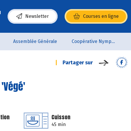
Newsletter
Courses en ligne
(s’ouvre dans une nouvelle fenêtre)
Assemblée Générale
Coopérative Nymphéa
Partager sur
 'Végé'
tion
Cuisson
45 min