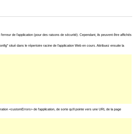
l'erreur de l'application (pour des raisons de sécurité). Cependant, ils peuvent être affichés
fig" situé dans le répertoire racine de l'application Web en cours. Attribuez ensuite la
uration <customErrors> de l'application, de sorte qu'il pointe vers une URL de la page