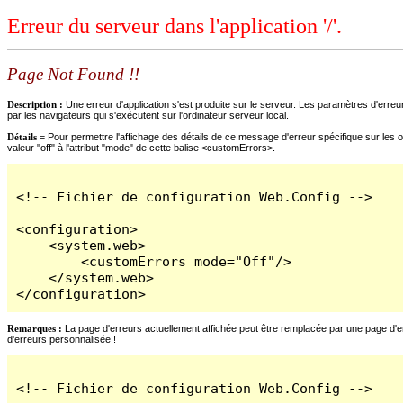
Erreur du serveur dans l'application '/'.
Page Not Found !!
Description :
Une erreur d'application s'est produite sur le serveur. Les paramètres d'erreur
par les navigateurs qui s'exécutent sur l'ordinateur serveur local.
Détails =
Pour permettre l'affichage des détails de ce message d'erreur spécifique sur les o
valeur "off" à l'attribut "mode" de cette balise <customErrors>.
<!-- Fichier de configuration Web.Config -->

<configuration>

    <system.web>

        <customErrors mode="Off"/>

    </system.web>

</configuration>
Remarques :
La page d'erreurs actuellement affichée peut être remplacée par une page d'erre
d'erreurs personnalisée !
<!-- Fichier de configuration Web.Config -->
