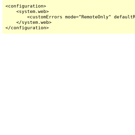
<configuration>

    <system.web>

        <customErrors mode="RemoteOnly" defaultR
    </system.web>

</configuration>