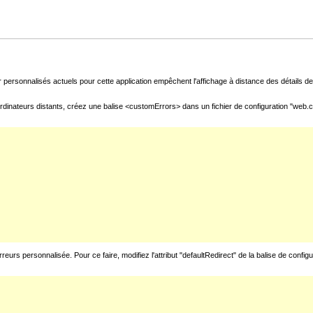
 personnalisés actuels pour cette application empêchent l'affichage à distance des détails de 
rdinateurs distants, créez une balise <customErrors> dans un fichier de configuration "web.con
urs personnalisée. Pour ce faire, modifiez l'attribut "defaultRedirect" de la balise de config