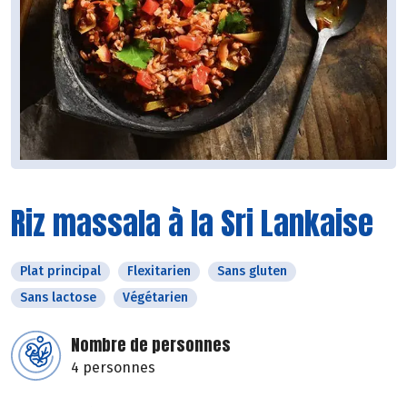
Riz massala à la Sri Lankaise
Plat principal
Flexitarien
Sans gluten
Sans lactose
Végétarien
Nombre de personnes
4 personnes