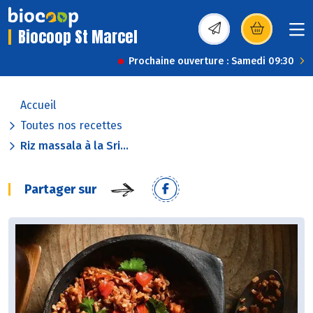
Biocoop St Marcel
(s’ouvre dans une nou
Prochaine ouverture : Samedi 09:30
Accueil
Toutes nos recettes
Riz massala à la Sri...
Partager sur