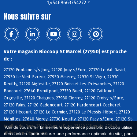
1,45469663754272 °
Nous suivre sur
Votre magasin Biocoop St Marcel (27950) est proche
de :
27120 Fontaine s/s Jouy, 27120 Jouy s/Eure, 27120 Le Val-David,
27930 Le Vieil-Evreux, 27930 Miserey, 27930 St-Vigor, 27930
Reuilly, 27120 Aigleville, 27120 Boisset-les-Prévanches, 27120
Boncourt, 27640 Breuilpont, 27730 Bueil, 27120 Caillouet-
Orgeville, 27120 Chaignes, 27930 Cierrey, 27120 Croisy s/Eure,
27120 Fains, 27120 Gadencourt, 27120 Hardencourt-Cocherel,
27120 Hécourt, 27120 Le Cormier, 27120 Le Plessis-Hébert, 27120
Ménilles, 27640 Merey, 27730 Neuilly, 27120 Pacy s/Eure, 27120 St-
Aquilin-de-Pacy, 27120 Vaux s/Eure, 27120 Villegats, 27640
Afin de vous offrir la meilleure expérience possible, Biocoop utilise
Villiers-en-Désoeuvre
des cookies : pour assurer une performance optimale du site, pour