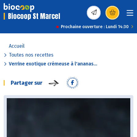
Biocoop St Marcel
(s’ouvre dans une nou
Prochaine ouverture : Lundi 14:30
Accueil
Toutes nos recettes
Verrine exotique crémeuse à l'ananas...
Partager sur