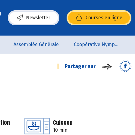
Newsletter
Courses en ligne
(s’ouvre dans une nouvelle fenêtre)
Assemblée Générale
Coopérative Nymphéa
Partager sur
tion
Cuisson
10 min