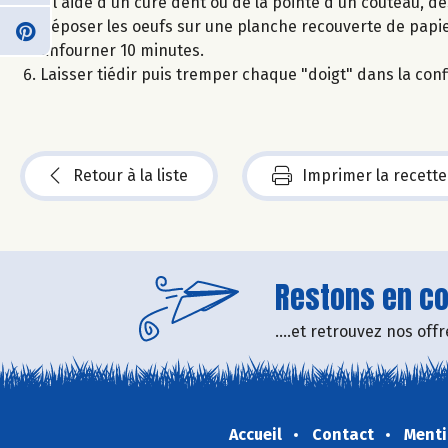
A l'aide d'un cure dent ou de la pointe d'un couteau, de
Déposer les oeufs sur une planche recouverte de papie
Enfourner 10 minutes.
Laisser tiédir puis tremper chaque "doigt" dans la conf
Retour à la liste
Imprimer la recette
Restons en con
....et retrouvez nos of
Accueil
Contact
Menti