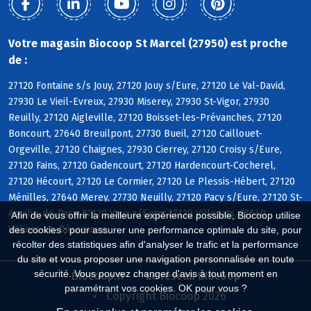
Votre magasin Biocoop St Marcel (27950) est proche
de :
27120 Fontaine s/s Jouy, 27120 Jouy s/Eure, 27120 Le Val-David,
27930 Le Vieil-Evreux, 27930 Miserey, 27930 St-Vigor, 27930
Reuilly, 27120 Aigleville, 27120 Boisset-les-Prévanches, 27120
Boncourt, 27640 Breuilpont, 27730 Bueil, 27120 Caillouet-
Orgeville, 27120 Chaignes, 27930 Cierrey, 27120 Croisy s/Eure,
27120 Fains, 27120 Gadencourt, 27120 Hardencourt-Cocherel,
27120 Hécourt, 27120 Le Cormier, 27120 Le Plessis-Hébert, 27120
Ménilles, 27640 Merey, 27730 Neuilly, 27120 Pacy s/Eure, 27120 St-
Aquilin-de-Pacy, 27120 Vaux s/Eure, 27120 Villegats, 27640
Afin de vous offrir la meilleure expérience possible, Biocoop utilise
Villiers-en-Désoeuvre
des cookies : pour assurer une performance optimale du site, pour
récolter des statistiques afin d'analyser le trafic et la performance
du site et vous proposer une navigation personnalisée en toute
sécurité. Vous pouvez changer d'avis à tout moment en
Biocoop.fr
Le réseau Biocoop
paramétrant vos cookies. OK pour vous ?
Copyright Biocoop 2026