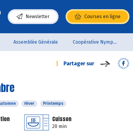
Newsletter
Courses en ligne
(s’ouvre dans une nouvelle fenêtre)
Assemblée Générale
Coopérative Nymphéa
Partager sur
mbre
Automne
Hiver
Printemps
tion
Cuisson
20 min