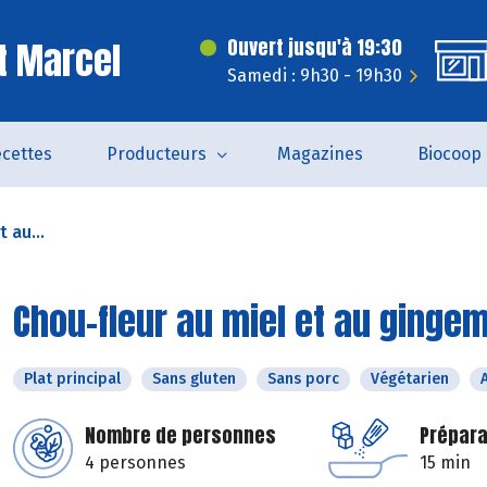
t Marcel
Ouvert jusqu'à 19:30
Samedi : 9h30 - 19h30
cettes
Producteurs
Magazines
Biocoop
 au...
Chou-fleur au miel et au ginge
Plat principal
Sans gluten
Sans porc
Végétarien
Nombre de personnes
Prépara
4 personnes
15 min