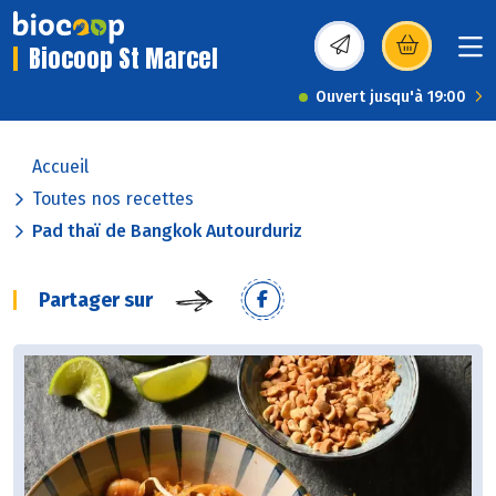
Biocoop St Marcel
(s’ouvre dans une nou
Ouvert jusqu'à 19:00
Accueil
Toutes nos recettes
Pad thaï de Bangkok Autourduriz
Partager sur