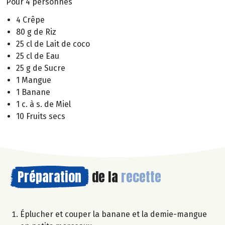
Pour 4 personnes
4 Crêpe
80 g de Riz
25 cl de Lait de coco
25 cl de Eau
25 g de Sucre
1 Mangue
1 Banane
1 c. à s. de Miel
10 Fruits secs
Préparation
de la
recette
Éplucher et couper la banane et la demie-mangue