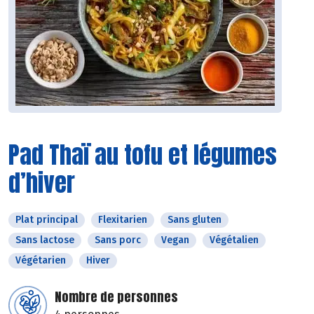
Pad Thaï au tofu et légumes
d’hiver
Plat principal
Flexitarien
Sans gluten
Sans lactose
Sans porc
Vegan
Végétalien
Végétarien
Hiver
Nombre de personnes