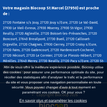
Votre magasin Biocoop St Marcel (27950) est proche
de :
27120 Fontaine s/s Jouy, 27120 Jouy s/Eure, 27120 Le Val-David,
27930 Le Vieil-Evreux, 27930 Miserey, 27930 St-Vigor, 27930
Reuilly, 27120 Aigleville, 27120 Boisset-les-Prévanches, 27120
Boncourt, 27640 Breuilpont, 27730 Bueil, 27120 Caillouet-
Orgeville, 27120 Chaignes, 27930 Cierrey, 27120 Croisy s/Eure,
27120 Fains, 27120 Gadencourt, 27120 Hardencourt-Cocherel,
27120 Hécourt, 27120 Le Cormier, 27120 Le Plessis-Hébert, 27120
Ménilles, 27640 Merey, 27730 Neuilly, 27120 Pacy s/Eure, 27120 St-
Aquilin-de-Pacy, 27120 Vaux s/Eure, 27120 Villegats, 27640
Afin de vous offrir la meilleure expérience possible, Biocoop utilise
Villiers-en-Désoeuvre
des cookies : pour assurer une performance optimale du site, pour
récolter des statistiques afin d'analyser le trafic et la performance
du site et vous proposer une navigation personnalisée en toute
sécurité. Vous pouvez changer d'avis à tout moment en
Biocoop.fr
Le réseau Biocoop
paramétrant vos cookies. OK pour vous ?
Copyright Biocoop 2026
En savoir plus et paramétrer les cookies