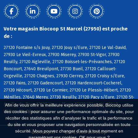
Votre magasin Biocoop St Marcel (27950) est proche
de :
27120 Fontaine s/s Jouy, 27120 Jouy s/Eure, 27120 Le Val-David,
27930 Le Vieil-Evreux, 27930 Miserey, 27930 St-Vigor, 27930
Reuilly, 27120 Aigleville, 27120 Boisset-les-Prévanches, 27120
Boncourt, 27640 Breuilpont, 27730 Bueil, 27120 Caillouet-
Orgeville, 27120 Chaignes, 27930 Cierrey, 27120 Croisy s/Eure,
27120 Fains, 27120 Gadencourt, 27120 Hardencourt-Cocherel,
27120 Hécourt, 27120 Le Cormier, 27120 Le Plessis-Hébert, 27120
Ménilles, 27640 Merey, 27730 Neuilly, 27120 Pacy s/Eure, 27120 St-
Aquilin-de-Pacy, 27120 Vaux s/Eure, 27120 Villegats, 27640
Afin de vous offrir la meilleure expérience possible, Biocoop utilise
Villiers-en-Désoeuvre
des cookies : pour assurer une performance optimale du site, pour
récolter des statistiques afin d'analyser le trafic et la performance
du site et vous proposer une navigation personnalisée en toute
sécurité. Vous pouvez changer d'avis à tout moment en
Biocoop.fr
Le réseau Biocoop
paramétrant vos cookies. OK pour vous ?