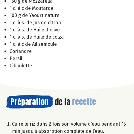
150 g de Mozzarella
1 c. à c de Moutarde
100 g de Yaourt nature
1 c. à s. de Jus de citron
1 c. à s. de Huile d'olive
1 c. à s. de Huile de colza
1 c. à c de Ail semoule
Coriandre
Persil
Ciboulette
Préparation
de la
recette
Cuire le riz dans 2 fois son volume d’eau pendant 15
min jusqu’à absorption complète de l’eau.