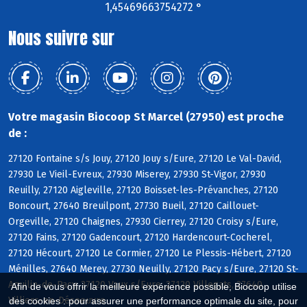
1,45469663754272 °
Nous suivre sur
Votre magasin Biocoop St Marcel (27950) est proche
de :
27120 Fontaine s/s Jouy, 27120 Jouy s/Eure, 27120 Le Val-David,
27930 Le Vieil-Evreux, 27930 Miserey, 27930 St-Vigor, 27930
Reuilly, 27120 Aigleville, 27120 Boisset-les-Prévanches, 27120
Boncourt, 27640 Breuilpont, 27730 Bueil, 27120 Caillouet-
Orgeville, 27120 Chaignes, 27930 Cierrey, 27120 Croisy s/Eure,
27120 Fains, 27120 Gadencourt, 27120 Hardencourt-Cocherel,
27120 Hécourt, 27120 Le Cormier, 27120 Le Plessis-Hébert, 27120
Ménilles, 27640 Merey, 27730 Neuilly, 27120 Pacy s/Eure, 27120 St-
Aquilin-de-Pacy, 27120 Vaux s/Eure, 27120 Villegats, 27640
Afin de vous offrir la meilleure expérience possible, Biocoop utilise
Villiers-en-Désoeuvre
des cookies : pour assurer une performance optimale du site, pour