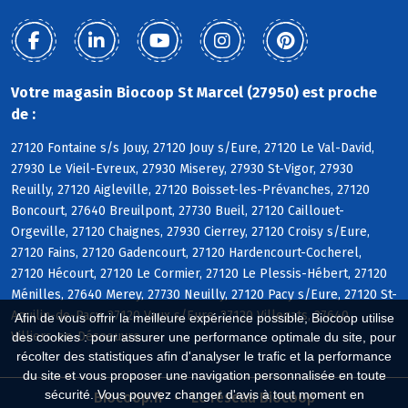
Votre magasin Biocoop St Marcel (27950) est proche
de :
27120 Fontaine s/s Jouy, 27120 Jouy s/Eure, 27120 Le Val-David,
27930 Le Vieil-Evreux, 27930 Miserey, 27930 St-Vigor, 27930
Reuilly, 27120 Aigleville, 27120 Boisset-les-Prévanches, 27120
Boncourt, 27640 Breuilpont, 27730 Bueil, 27120 Caillouet-
Orgeville, 27120 Chaignes, 27930 Cierrey, 27120 Croisy s/Eure,
27120 Fains, 27120 Gadencourt, 27120 Hardencourt-Cocherel,
27120 Hécourt, 27120 Le Cormier, 27120 Le Plessis-Hébert, 27120
Ménilles, 27640 Merey, 27730 Neuilly, 27120 Pacy s/Eure, 27120 St-
Aquilin-de-Pacy, 27120 Vaux s/Eure, 27120 Villegats, 27640
Afin de vous offrir la meilleure expérience possible, Biocoop utilise
Villiers-en-Désoeuvre
des cookies : pour assurer une performance optimale du site, pour
récolter des statistiques afin d'analyser le trafic et la performance
du site et vous proposer une navigation personnalisée en toute
sécurité. Vous pouvez changer d'avis à tout moment en
Biocoop.fr
Le réseau Biocoop