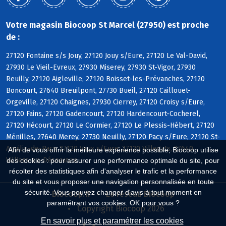
Votre magasin Biocoop St Marcel (27950) est proche
de :
27120 Fontaine s/s Jouy, 27120 Jouy s/Eure, 27120 Le Val-David,
27930 Le Vieil-Evreux, 27930 Miserey, 27930 St-Vigor, 27930
Reuilly, 27120 Aigleville, 27120 Boisset-les-Prévanches, 27120
Boncourt, 27640 Breuilpont, 27730 Bueil, 27120 Caillouet-
Orgeville, 27120 Chaignes, 27930 Cierrey, 27120 Croisy s/Eure,
27120 Fains, 27120 Gadencourt, 27120 Hardencourt-Cocherel,
27120 Hécourt, 27120 Le Cormier, 27120 Le Plessis-Hébert, 27120
Ménilles, 27640 Merey, 27730 Neuilly, 27120 Pacy s/Eure, 27120 St-
Aquilin-de-Pacy, 27120 Vaux s/Eure, 27120 Villegats, 27640
Afin de vous offrir la meilleure expérience possible, Biocoop utilise
Villiers-en-Désoeuvre
des cookies : pour assurer une performance optimale du site, pour
récolter des statistiques afin d'analyser le trafic et la performance
du site et vous proposer une navigation personnalisée en toute
sécurité. Vous pouvez changer d'avis à tout moment en
Biocoop.fr
Le réseau Biocoop
paramétrant vos cookies. OK pour vous ?
Copyright Biocoop 2026
En savoir plus et paramétrer les cookies