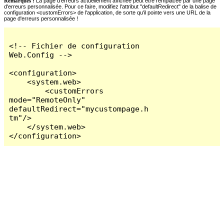
Remarques :
La page d'erreurs actuellement affichée peut être remplacée par une page
d'erreurs personnalisée. Pour ce faire, modifiez l'attribut "defaultRedirect" de la balise de
configuration <customErrors> de l'application, de sorte qu'il pointe vers une URL de la
page d'erreurs personnalisée !
<!-- Fichier de configuration 
Web.Config -->

<configuration>

    <system.web>

        <customErrors 
mode="RemoteOnly" 
defaultRedirect="mycustompage.h
tm"/>

    </system.web>

</configuration>