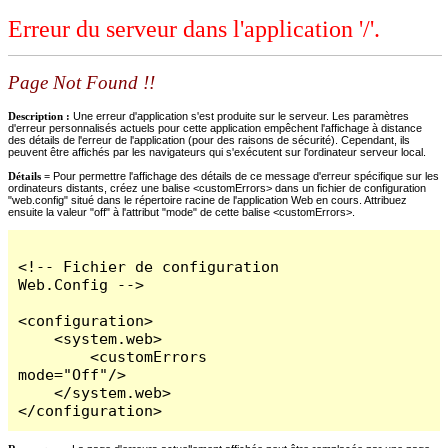
Erreur du serveur dans l'application '/'.
Page Not Found !!
Description :
Une erreur d'application s'est produite sur le serveur. Les paramètres
d'erreur personnalisés actuels pour cette application empêchent l'affichage à distance
des détails de l'erreur de l'application (pour des raisons de sécurité). Cependant, ils
peuvent être affichés par les navigateurs qui s'exécutent sur l'ordinateur serveur local.
Détails =
Pour permettre l'affichage des détails de ce message d'erreur spécifique sur les
ordinateurs distants, créez une balise <customErrors> dans un fichier de configuration
"web.config" situé dans le répertoire racine de l'application Web en cours. Attribuez
ensuite la valeur "off" à l'attribut "mode" de cette balise <customErrors>.
<!-- Fichier de configuration 
Web.Config -->

<configuration>

    <system.web>

        <customErrors 
mode="Off"/>

    </system.web>

</configuration>