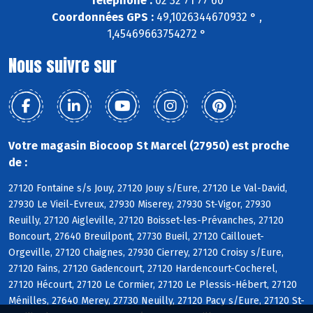
Téléphone :
02 32 71 77 60
Coordonnées GPS :
49,1026344670932 ° ,
1,45469663754272 °
Nous suivre sur
Votre magasin Biocoop St Marcel (27950) est proche
de :
27120 Fontaine s/s Jouy, 27120 Jouy s/Eure, 27120 Le Val-David,
27930 Le Vieil-Evreux, 27930 Miserey, 27930 St-Vigor, 27930
Reuilly, 27120 Aigleville, 27120 Boisset-les-Prévanches, 27120
Boncourt, 27640 Breuilpont, 27730 Bueil, 27120 Caillouet-
Orgeville, 27120 Chaignes, 27930 Cierrey, 27120 Croisy s/Eure,
27120 Fains, 27120 Gadencourt, 27120 Hardencourt-Cocherel,
27120 Hécourt, 27120 Le Cormier, 27120 Le Plessis-Hébert, 27120
Ménilles, 27640 Merey, 27730 Neuilly, 27120 Pacy s/Eure, 27120 St-