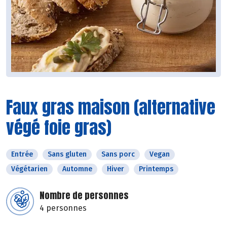
Faux gras maison (alternative
végé foie gras)
Entrée
Sans gluten
Sans porc
Vegan
Végétarien
Automne
Hiver
Printemps
Nombre de personnes
4 personnes