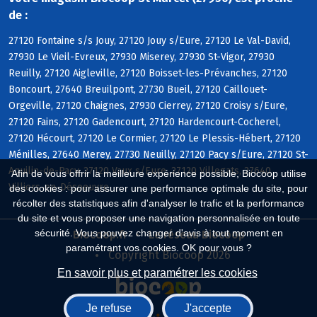
de :
27120 Fontaine s/s Jouy, 27120 Jouy s/Eure, 27120 Le Val-David,
27930 Le Vieil-Evreux, 27930 Miserey, 27930 St-Vigor, 27930
Reuilly, 27120 Aigleville, 27120 Boisset-les-Prévanches, 27120
Boncourt, 27640 Breuilpont, 27730 Bueil, 27120 Caillouet-
Orgeville, 27120 Chaignes, 27930 Cierrey, 27120 Croisy s/Eure,
27120 Fains, 27120 Gadencourt, 27120 Hardencourt-Cocherel,
27120 Hécourt, 27120 Le Cormier, 27120 Le Plessis-Hébert, 27120
Ménilles, 27640 Merey, 27730 Neuilly, 27120 Pacy s/Eure, 27120 St-
Aquilin-de-Pacy, 27120 Vaux s/Eure, 27120 Villegats, 27640
Afin de vous offrir la meilleure expérience possible, Biocoop utilise
Villiers-en-Désoeuvre
des cookies : pour assurer une performance optimale du site, pour
récolter des statistiques afin d'analyser le trafic et la performance
du site et vous proposer une navigation personnalisée en toute
sécurité. Vous pouvez changer d'avis à tout moment en
Biocoop.fr
Le réseau Biocoop
paramétrant vos cookies. OK pour vous ?
Copyright Biocoop 2026
En savoir plus et paramétrer les cookies
Je refuse
J'accepte