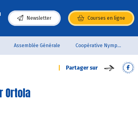
Newsletter
Courses en ligne
(s’ouvre dans une nouvelle fenêtre)
Assemblée Générale
Coopérative Nymphéa
Partager sur
r Ortola