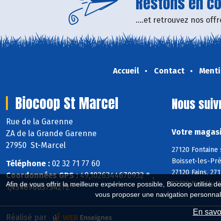
Restons en con
....et retrouvez nos of
Accueil
Contact
Menti
Biocoop St Marcel
Nous suiv
Rue de la Garenne
Votre magasi
ZA de la Grande Garenne
27950 St-Marcel
27120 Fontaine 
Boisset-les-Pré
Téléphone :
02 32 71 77 60
27120 Fains, 27
Coordonnées GPS :
49,1026344670932 ° ,
27730 Neuilly, 
Afin de vous offrir la meilleure expérience possible, Biocoop utilise d
1,45469663754272 °
vous proposer une navigation personnal
En savoi
Réalisé par