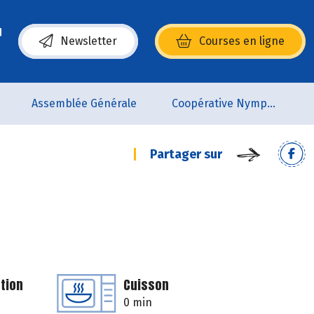
Newsletter
Courses en ligne
(s’ouvre dans une nouvelle fenêtre)
Assemblée Générale
Coopérative Nymphéa
Partager sur
tion
Cuisson
0 min