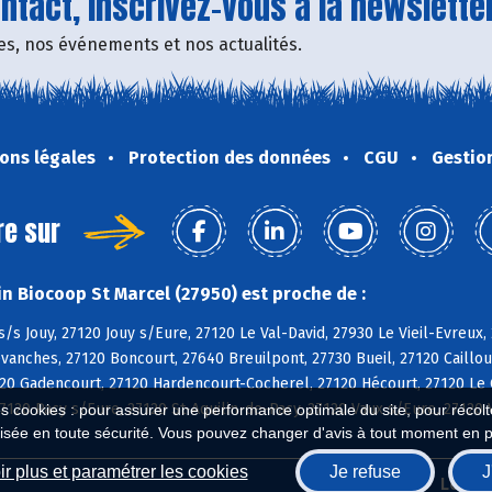
tact, inscrivez-vous à la newsletter
fres, nos événements et nos actualités.
ons légales
Protection des données
CGU
Gestio
re sur
n Biocoop St Marcel (27950) est proche de :
s/s Jouy, 27120 Jouy s/Eure, 27120 Le Val-David, 27930 Le Vieil-Evreux, 
vanches, 27120 Boncourt, 27640 Breuilpont, 27730 Bueil, 27120 Cailloue
120 Gadencourt, 27120 Hardencourt-Cocherel, 27120 Hécourt, 27120 Le 
27120 Pacy s/Eure, 27120 St-Aquilin-de-Pacy, 27120 Vaux s/Eure, 27120 
es cookies : pour assurer une performance optimale du site, pour récolter
isée en toute sécurité. Vous pouvez changer d'avis à tout moment en 
r plus et paramétrer les cookies
Je refuse
J
Biocoop.fr
Le ré