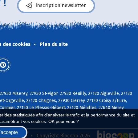
 !
Inscription newsletter
n des cookies
Plan du site
27930 Miserey, 27930 St-Vigor, 27930 Reuilly, 27120 Aigleville, 27120
t-Orgeville, 27120 Chaignes, 27930 Cierrey, 27120 Croisy s/Eure,
Cormier, 27120 Le Plessis-Hébert, 27120 Ménilles, 27640 Merey,
Villegats, 27640 Villiers-en-Désoeuvre
 des statistiques afin d'analyser le trafic et la performance du site et
paramétrant vos cookies. OK pour vous ?
'accepte
seau Biocoop
Copyright Biocoop 2026