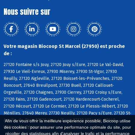
Nous suivre sur
Votre magasin Biocoop St Marcel (27950) est proche
de :
27120 Fontaine s/s Jouy, 27120 Jouy s/Eure, 27120 Le Val-David,
27930 Le Vieil-Evreux, 27930 Miserey, 27930 St-Vigor, 27930
Reuilly, 27120 Aigleville, 27120 Boisset-les-Prévanches, 27120
Boncourt, 27640 Breuilpont, 27730 Bueil, 27120 Caillouet-
Orgeville, 27120 Chaignes, 27930 Cierrey, 27120 Croisy s/Eure,
27120 Fains, 27120 Gadencourt, 27120 Hardencourt-Cocherel,
27120 Hécourt, 27120 Le Cormier, 27120 Le Plessis-Hébert, 27120
Ménilles, 27640 Merey, 27730 Neuilly, 27120 Pacy s/Eure, 27120 St-
Aquilin-de-Pacy, 27120 Vaux s/Eure, 27120 Villegats, 27640
Afin de vous offrir la meilleure expérience possible, Biocoop utilise
Villiers-en-Désoeuvre
des cookies : pour assurer une performance optimale du site, pour
récolter des statistiques afin d'analyser le trafic et la performance