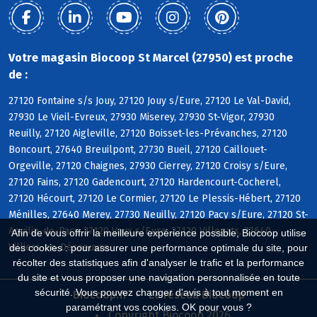
Votre magasin Biocoop St Marcel (27950) est proche
de :
27120 Fontaine s/s Jouy, 27120 Jouy s/Eure, 27120 Le Val-David,
27930 Le Vieil-Evreux, 27930 Miserey, 27930 St-Vigor, 27930
Reuilly, 27120 Aigleville, 27120 Boisset-les-Prévanches, 27120
Boncourt, 27640 Breuilpont, 27730 Bueil, 27120 Caillouet-
Orgeville, 27120 Chaignes, 27930 Cierrey, 27120 Croisy s/Eure,
27120 Fains, 27120 Gadencourt, 27120 Hardencourt-Cocherel,
27120 Hécourt, 27120 Le Cormier, 27120 Le Plessis-Hébert, 27120
Ménilles, 27640 Merey, 27730 Neuilly, 27120 Pacy s/Eure, 27120 St-
Aquilin-de-Pacy, 27120 Vaux s/Eure, 27120 Villegats, 27640
Afin de vous offrir la meilleure expérience possible, Biocoop utilise
Villiers-en-Désoeuvre
des cookies : pour assurer une performance optimale du site, pour
récolter des statistiques afin d'analyser le trafic et la performance
du site et vous proposer une navigation personnalisée en toute
sécurité. Vous pouvez changer d'avis à tout moment en
Biocoop.fr
Le réseau Biocoop
paramétrant vos cookies. OK pour vous ?
Copyright Biocoop 2026