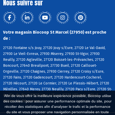
Nous suivre sur
Votre magasin Biocoop St Marcel (27950) est proche
de :
27120 Fontaine s/s Jouy, 27120 Jouy s/Eure, 27120 Le Val-David,
27930 Le Vieil-Evreux, 27930 Miserey, 27930 St-Vigor, 27930
Reuilly, 27120 Aigleville, 27120 Boisset-les-Prévanches, 27120
Boncourt, 27640 Breuilpont, 27730 Bueil, 27120 Caillouet-
Orgeville, 27120 Chaignes, 27930 Cierrey, 27120 Croisy s/Eure,
27120 Fains, 27120 Gadencourt, 27120 Hardencourt-Cocherel,
27120 Hécourt, 27120 Le Cormier, 27120 Le Plessis-Hébert, 27120
Ménilles, 27640 Merey, 27730 Neuilly, 27120 Pacy s/Eure, 27120 St-
Aquilin-de-Pacy, 27120 Vaux s/Eure, 27120 Villegats, 27640
Afin de vous offrir la meilleure expérience possible, Biocoop utilise
Villiers-en-Désoeuvre
des cookies : pour assurer une performance optimale du site, pour
récolter des statistiques afin d'analyser le trafic et la performance
du site et vous proposer une navigation personnalisée en toute