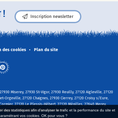
 !
Inscription newsletter
n des cookies
Plan du site
27930 Miserey, 27930 St-Vigor, 27930 Reuilly, 27120 Aigleville, 27120
t-Orgeville, 27120 Chaignes, 27930 Cierrey, 27120 Croisy s/Eure,
Cormier, 27120 Le Plessis-Hébert, 27120 Ménilles, 27640 Merey,
Villegats, 27640 Villiers-en-Désoeuvre
 des statistiques afin d'analyser le trafic et la performance du site et
paramétrant vos cookies. OK pour vous ?