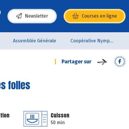
Newsletter
Courses en ligne
(s’ouvre dans une nouvelle fenêtre)
Assemblée Générale
Coopérative Nymphéa
Partager sur
s folles
tion
Cuisson
50 min