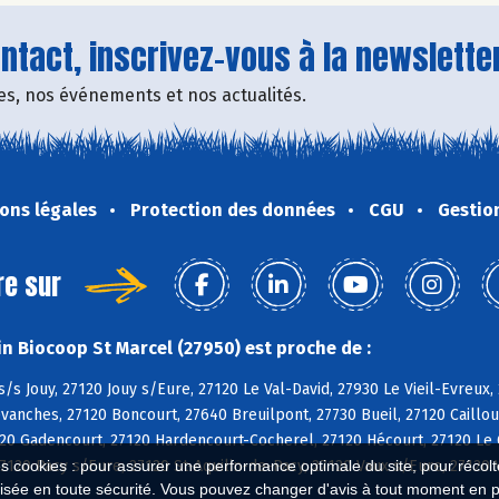
tact, inscrivez-vous à la newsletter
fres, nos événements et nos actualités.
ons légales
Protection des données
CGU
Gestio
re sur
n Biocoop St Marcel (27950) est proche de :
s/s Jouy, 27120 Jouy s/Eure, 27120 Le Val-David, 27930 Le Vieil-Evreux, 
vanches, 27120 Boncourt, 27640 Breuilpont, 27730 Bueil, 27120 Cailloue
120 Gadencourt, 27120 Hardencourt-Cocherel, 27120 Hécourt, 27120 Le 
27120 Pacy s/Eure, 27120 St-Aquilin-de-Pacy, 27120 Vaux s/Eure, 27120 
es cookies : pour assurer une performance optimale du site, pour récolter
isée en toute sécurité. Vous pouvez changer d'avis à tout moment en 