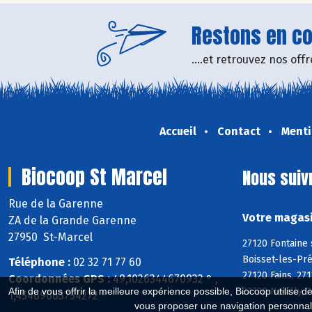
Restons en con
....et retrouvez nos of
Accueil
Contact
Menti
Biocoop St Marcel
Nous suiv
Rue de la Garenne
Votre magasi
ZA de la Grande Garenne
27950 St-Marcel
27120 Fontaine 
Boisset-les-Pré
Téléphone :
02 32 71 77 60
27120 Fains, 27
Coordonnées GPS :
49,1026344670932 ° ,
27730 Neuilly, 
Afin de vous offrir la meilleure expérience possible, Biocoop utilise d
1,45469663754272 °
vous proposer une navigation personnal