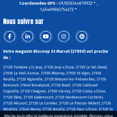
Coordonnées GPS :
49,1026344670932 ° ,
1,45469663754272 °
Nous suivre sur
Votre magasin Biocoop St Marcel (27950) est proche
de :
27120 Fontaine s/s Jouy, 27120 Jouy s/Eure, 27120 Le Val-David,
27930 Le Vieil-Evreux, 27930 Miserey, 27930 St-Vigor, 27930
Reuilly, 27120 Aigleville, 27120 Boisset-les-Prévanches, 27120
Boncourt, 27640 Breuilpont, 27730 Bueil, 27120 Caillouet-
Orgeville, 27120 Chaignes, 27930 Cierrey, 27120 Croisy s/Eure,
27120 Fains, 27120 Gadencourt, 27120 Hardencourt-Cocherel,
27120 Hécourt, 27120 Le Cormier, 27120 Le Plessis-Hébert, 27120
Ménilles, 27640 Merey, 27730 Neuilly, 27120 Pacy s/Eure, 27120 St-
Aquilin-de-Pacy, 27120 Vaux s/Eure, 27120 Villegats, 27640
Afin de vous offrir la meilleure expérience possible, Biocoop utilise