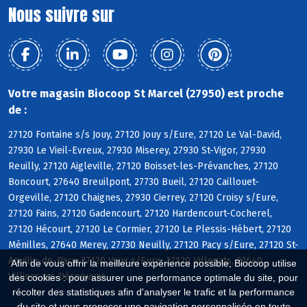
Nous suivre sur
Votre magasin Biocoop St Marcel (27950) est proche
de :
27120 Fontaine s/s Jouy, 27120 Jouy s/Eure, 27120 Le Val-David,
27930 Le Vieil-Evreux, 27930 Miserey, 27930 St-Vigor, 27930
Reuilly, 27120 Aigleville, 27120 Boisset-les-Prévanches, 27120
Boncourt, 27640 Breuilpont, 27730 Bueil, 27120 Caillouet-
Orgeville, 27120 Chaignes, 27930 Cierrey, 27120 Croisy s/Eure,
27120 Fains, 27120 Gadencourt, 27120 Hardencourt-Cocherel,
27120 Hécourt, 27120 Le Cormier, 27120 Le Plessis-Hébert, 27120
Ménilles, 27640 Merey, 27730 Neuilly, 27120 Pacy s/Eure, 27120 St-
Aquilin-de-Pacy, 27120 Vaux s/Eure, 27120 Villegats, 27640
Afin de vous offrir la meilleure expérience possible, Biocoop utilise
Villiers-en-Désoeuvre
des cookies : pour assurer une performance optimale du site, pour
récolter des statistiques afin d'analyser le trafic et la performance
du site et vous proposer une navigation personnalisée en toute