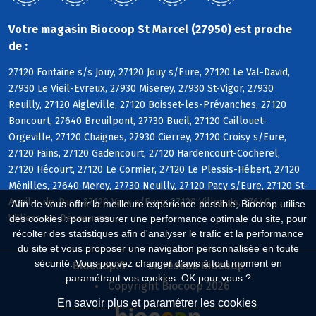
Votre magasin Biocoop St Marcel (27950) est proche
de :
27120 Fontaine s/s Jouy, 27120 Jouy s/Eure, 27120 Le Val-David,
27930 Le Vieil-Evreux, 27930 Miserey, 27930 St-Vigor, 27930
Reuilly, 27120 Aigleville, 27120 Boisset-les-Prévanches, 27120
Boncourt, 27640 Breuilpont, 27730 Bueil, 27120 Caillouet-
Orgeville, 27120 Chaignes, 27930 Cierrey, 27120 Croisy s/Eure,
27120 Fains, 27120 Gadencourt, 27120 Hardencourt-Cocherel,
27120 Hécourt, 27120 Le Cormier, 27120 Le Plessis-Hébert, 27120
Ménilles, 27640 Merey, 27730 Neuilly, 27120 Pacy s/Eure, 27120 St-
Aquilin-de-Pacy, 27120 Vaux s/Eure, 27120 Villegats, 27640
Afin de vous offrir la meilleure expérience possible, Biocoop utilise
Villiers-en-Désoeuvre
des cookies : pour assurer une performance optimale du site, pour
récolter des statistiques afin d'analyser le trafic et la performance
du site et vous proposer une navigation personnalisée en toute
sécurité. Vous pouvez changer d'avis à tout moment en
Biocoop.fr
Le réseau Biocoop
paramétrant vos cookies. OK pour vous ?
Copyright Biocoop 2026
En savoir plus et paramétrer les cookies