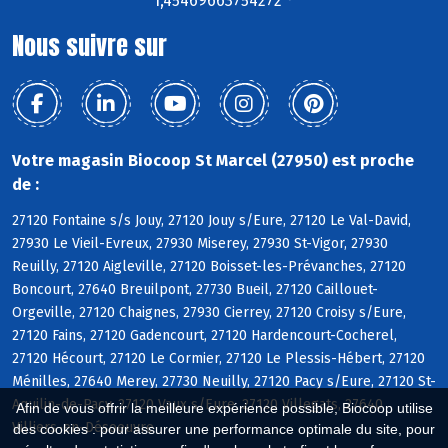
1,45469663754272 °
Nous suivre sur
Votre magasin Biocoop St Marcel (27950) est proche
de :
27120 Fontaine s/s Jouy, 27120 Jouy s/Eure, 27120 Le Val-David,
27930 Le Vieil-Evreux, 27930 Miserey, 27930 St-Vigor, 27930
Reuilly, 27120 Aigleville, 27120 Boisset-les-Prévanches, 27120
Boncourt, 27640 Breuilpont, 27730 Bueil, 27120 Caillouet-
Orgeville, 27120 Chaignes, 27930 Cierrey, 27120 Croisy s/Eure,
27120 Fains, 27120 Gadencourt, 27120 Hardencourt-Cocherel,
27120 Hécourt, 27120 Le Cormier, 27120 Le Plessis-Hébert, 27120
Ménilles, 27640 Merey, 27730 Neuilly, 27120 Pacy s/Eure, 27120 St-
Aquilin-de-Pacy, 27120 Vaux s/Eure, 27120 Villegats, 27640
Afin de vous offrir la meilleure expérience possible, Biocoop utilise
Villiers-en-Désoeuvre
des cookies : pour assurer une performance optimale du site, pour